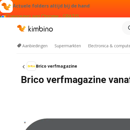
Actuele folders altijd bij de hand
Toevoegen aan Chrome - GRATIS
Aanbiedingen
Supermarkten
Electronica & comput
Brico verfmagazine
Brico verfmagazine vana