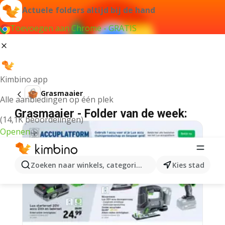
Actuele folders altijd bij de hand
Toevoegen aan Chrome - GRATIS
Kimbino app
Grasmaaier
Alle aanbiedingen op één plek
Grasmaaier - Folder van de week:
(14,1K beoordelingen)
Openen
Zoeken naar winkels, categorieën, producten...
Kies stad