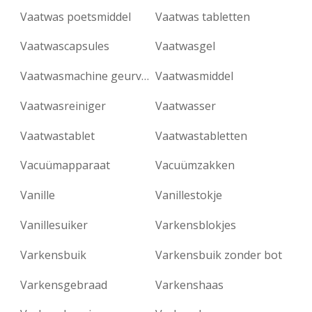
Vaatwas poetsmiddel
Vaatwas tabletten
Vaatwascapsules
Vaatwasgel
Vaatwasmachine geurverfrisser
Vaatwasmiddel
Vaatwasreiniger
Vaatwasser
Vaatwastablet
Vaatwastabletten
Vacuümapparaat
Vacuümzakken
Vanille
Vanillestokje
Vanillesuiker
Varkensblokjes
Varkensbuik
Varkensbuik zonder bot
Varkensgebraad
Varkenshaas