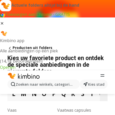
Actuele folders altijd bij de hand
Toevoegen aan Chrome - GRATIS
Kimbino app
Producten uit folders
Alle aanbiedingen op één plek
Kies uw favoriete product en ontdek
(14,1K beoordelingen)
de speciale aanbiedingen in de
Openen
nieuwste folders
3
5
7
9
A
B
C
D
E
F
G
Zoeken naar winkels, categorieën, producten...
Kies stad
L
M
N
O
P
Q
R
S
T
U
V
Vaas
Vaatwas capsules