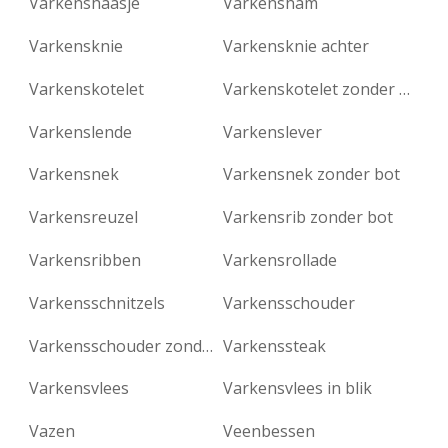
Varkenshaasje
Varkensham
Varkensknie
Varkensknie achter
Varkenskotelet
Varkenskotelet zonder bot
Varkenslende
Varkenslever
Varkensnek
Varkensnek zonder bot
Varkensreuzel
Varkensrib zonder bot
Varkensribben
Varkensrollade
Varkensschnitzels
Varkensschouder
Varkensschouder zonder bot
Varkenssteak
Varkensvlees
Varkensvlees in blik
Vazen
Veenbessen