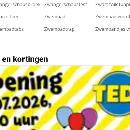
angerschapsbroek
Zwangerschapstest
Zwart toiletpap
arte thee
Zwembad
embadtabs
Zwembadtrap
 en kortingen