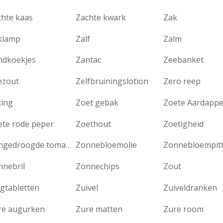
chte kaas
Zachte kwark
Zak
klamp
Zalf
Zalm
ndkoekjes
Zantac
Zeebanket
ezout
Zelfbruiningslotion
Zero reep
ting
Zoet gebak
Zoete Aardappe
ete rode peper
Zoethout
Zoetigheid
Zongedroogde tomaten
Zonnebloemolie
Zonnebloempit
nnebril
Zonnechips
Zout
gtabletten
Zuivel
Zuiveldranken
re augurken
Zure matten
Zure room