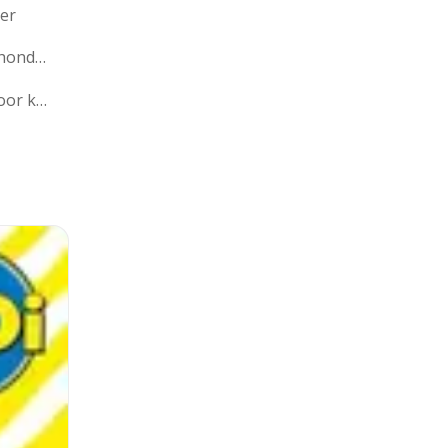
ier
Zwembad voor honden
Zwembandjes voor kinderen