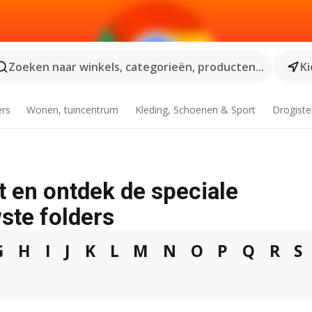
Zoeken naar winkels, categorieën, producten...
Ki
ers
Wonen, tuincentrum
Kleding, Schoenen & Sport
Drogiste
t en ontdek de speciale
ste folders
G
H
I
J
K
L
M
N
O
P
Q
R
S