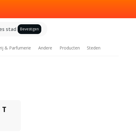
es stad
Bevestigen
rij & Parfumerie
Andere
Producten
Steden
T