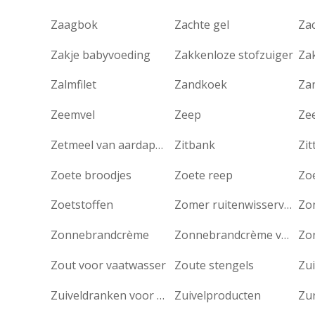
Zaagbok
Zachte gel
Za
Zakje babyvoeding
Zakkenloze stofzuiger
Za
Zalmfilet
Zandkoek
Za
Zeemvel
Zeep
Ze
Zetmeel van aardappelen
Zitbank
Zit
Zoete broodjes
Zoete reep
Zo
Zoetstoffen
Zomer ruitenwisservloeistof
Zonnebrandcrème
Zonnebrandcrème voor kinderen
Zo
Zout voor vaatwasser
Zoute stengels
Zui
Zuiveldranken voor kinderen
Zuivelproducten
Zu