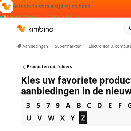
Actuele folders altijd bij de hand
Toevoegen aan Chrome - GRATIS
Aanbiedingen
Supermarkten
Electronica & comput
Producten uit folders
Kies uw favoriete produc
aanbiedingen in de nieuw
3
5
7
9
A
B
C
D
E
F
U
V
W
X
Y
Z