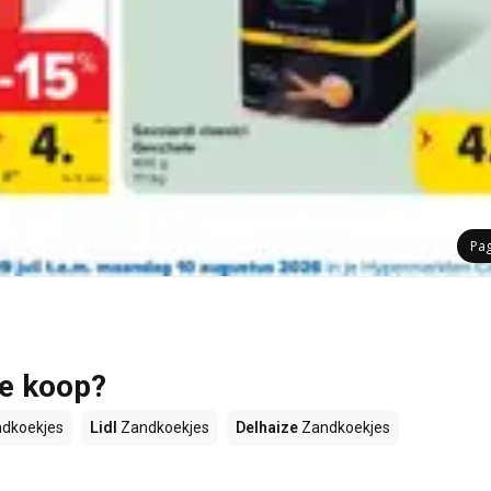
Pa
te koop?
dkoekjes
Lidl
Zandkoekjes
Delhaize
Zandkoekjes