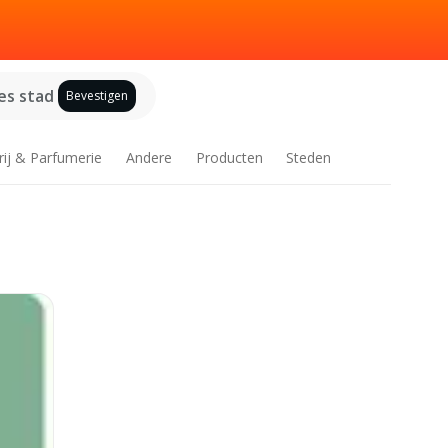
es stad
Bevestigen
rij & Parfumerie
Andere
Producten
Steden