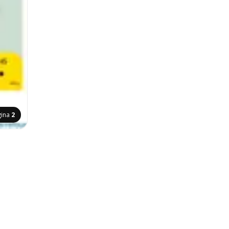
gina
2