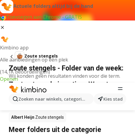
Actuele folders altijd bij de hand
Toevoegen aan Chrome - GRATIS
Kimbino app
Zoute stengels
Alle aanbiedingen op één plek
Zoute stengels - Folder van de week:
(14,1K beoordelingen)
Wij konden geen resultaten vinden voor die term.
Openen
Zoute stengels in actie – Waar te
koop?
Zoeken naar winkels, categorieën, producten...
Kies stad
Lidl
Zoute stengels
Delhaize
Zoute stengels
Albert Heijn
Zoute stengels
Meer folders uit de categorie