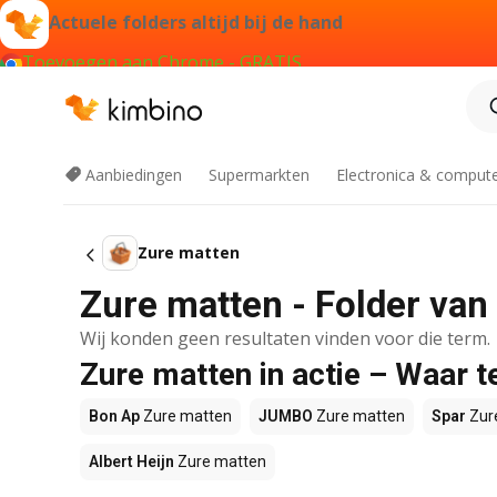
Actuele folders altijd bij de hand
Toevoegen aan Chrome - GRATIS
Aanbiedingen
Supermarkten
Electronica & comput
Zure matten
Zure matten - Folder van
Wij konden geen resultaten vinden voor die term.
Zure matten in actie – Waar t
Bon Ap
Zure matten
JUMBO
Zure matten
Spar
Zur
Albert Heijn
Zure matten