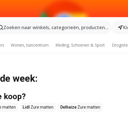
Zoeken naar winkels, categorieën, producten...
Ki
ers
Wonen, tuincentrum
Kleding, Schoenen & Sport
Drogiste
 de week:
e koop?
e matten
Lidl
Zure matten
Delhaize
Zure matten