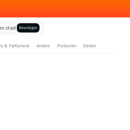
es stad
Bevestigen
rij & Parfumerie
Andere
Producten
Steden