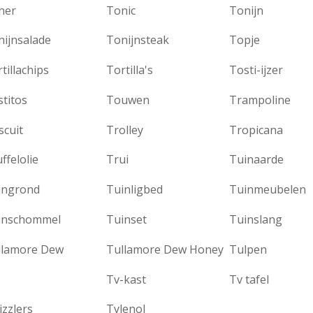
ner
Tonic
Tonijn
nijnsalade
Tonijnsteak
Topje
tillachips
Tortilla's
Tosti-ijzer
titos
Touwen
Trampoline
scuit
Trolley
Tropicana
ffelolie
Trui
Tuinaarde
ingrond
Tuinligbed
Tuinmeubelen
inschommel
Tuinset
Tuinslang
llamore Dew
Tullamore Dew Honey
Tulpen
Tv-kast
Tv tafel
zzlers
Tylenol