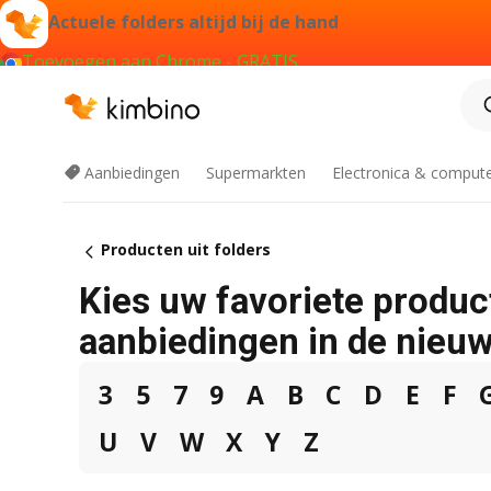
Actuele folders altijd bij de hand
Toevoegen aan Chrome - GRATIS
Aanbiedingen
Supermarkten
Electronica & comput
Producten uit folders
Kies uw favoriete produc
aanbiedingen in de nieuw
3
5
7
9
A
B
C
D
E
F
U
V
W
X
Y
Z