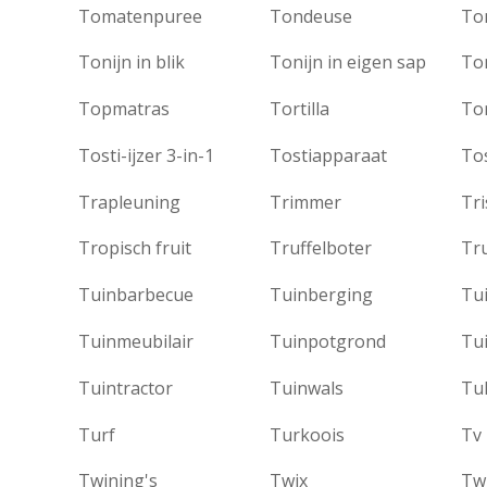
Tomatenpuree
Tondeuse
To
Tonijn in blik
Tonijn in eigen sap
To
Topmatras
Tortilla
Tor
Tosti-ijzer 3-in-1
Tostiapparaat
Tos
Trapleuning
Trimmer
Tri
Tropisch fruit
Truffelboter
Tru
Tuinbarbecue
Tuinberging
Tu
Tuinmeubilair
Tuinpotgrond
Tu
Tuintractor
Tuinwals
Tu
Turf
Turkoois
Tv
Twining's
Twix
Twi