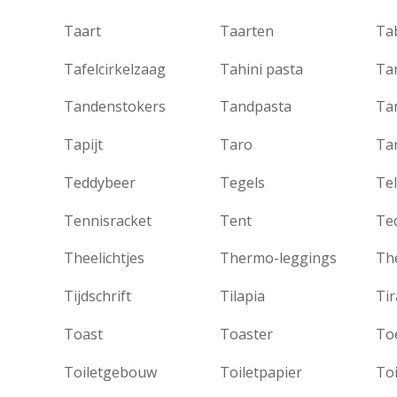
Taart
Taarten
Ta
Tafelcirkelzaag
Tahini pasta
Ta
Tandenstokers
Tandpasta
Ta
Tapijt
Taro
Ta
Teddybeer
Tegels
Te
Tennisracket
Tent
Teq
Theelichtjes
Thermo-leggings
Th
Tijdschrift
Tilapia
Ti
Toast
Toaster
Toiletgebouw
Toiletpapier
Toi