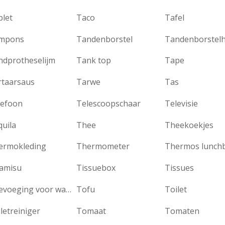
blet
Taco
Tafel
mpons
Tandenborstel
Tandenborstel
ndprotheselijm
Tank top
Tape
rtaarsaus
Tarwe
Tas
lefoon
Telescoopschaar
Televisie
uila
Thee
Theekoekjes
ermokleding
Thermometer
Thermos lunch
ramisu
Tissuebox
Tissues
Toevoeging voor wasmiddel
Tofu
Toilet
letreiniger
Tomaat
Tomaten