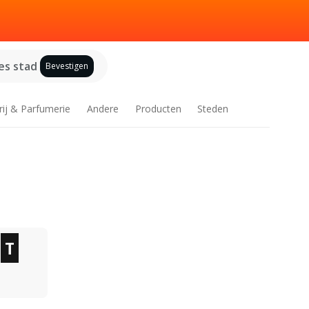
es stad
Bevestigen
rij & Parfumerie
Andere
Producten
Steden
T