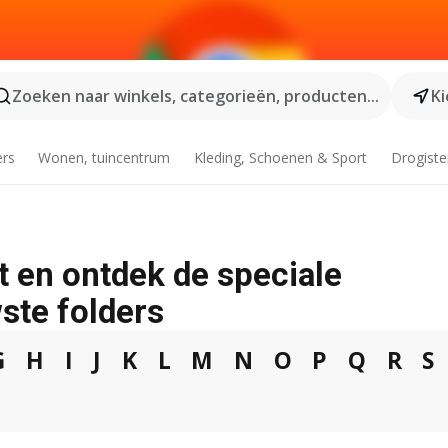
Zoeken naar winkels, categorieën, producten...
Ki
ers
Wonen, tuincentrum
Kleding, Schoenen & Sport
Drogiste
t en ontdek de speciale
ste folders
G
H
I
J
K
L
M
N
O
P
Q
R
S