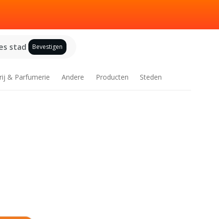
es stad
Bevestigen
rij & Parfumerie
Andere
Producten
Steden