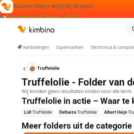
Actuele folders altijd bij de hand
Toevoegen aan Chrome - GRATIS
Aanbiedingen
Supermarkten
Electronica & comput
Truffelolie
Truffelolie - Folder van 
Wij konden geen resultaten vinden voor die term.
Truffelolie in actie – Waar te
Lidl
Truffelolie
Delhaize
Truffelolie
Albert Heijn
Tru
Meer folders uit de categorie