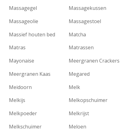
Massagegel
Massagekussen
Massageolie
Massagestoel
Massief houten bed
Matcha
Matras
Matrassen
Mayonaise
Meergranen Crackers
Meergranen Kaas
Megared
Meidoorn
Melk
Melkijs
Melkopschuimer
Melkpoeder
Melkrijst
Melkschuimer
Meloen