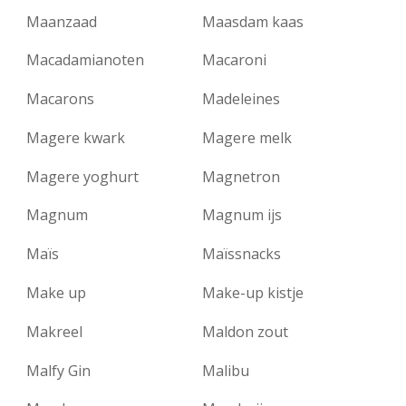
Maanzaad
Maasdam kaas
Macadamianoten
Macaroni
Macarons
Madeleines
Magere kwark
Magere melk
Magere yoghurt
Magnetron
Magnum
Magnum ijs
Maïs
Maïssnacks
Make up
Make-up kistje
Makreel
Maldon zout
Malfy Gin
Malibu