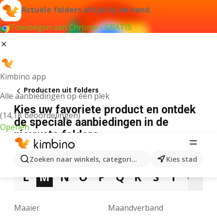
Actuele folders altijd bij de hand
Toevoegen aan Chrome - GRATIS
Kimbino app
Producten uit folders
Alle aanbiedingen op één plek
Kies uw favoriete product en ontdek
(14,1K beoordelingen)
de speciale aanbiedingen in de
Openen
nieuwste folders
3
5
7
9
A
B
C
D
E
F
G
Zoeken naar winkels, categorieën, producten...
Kies stad
L
M
N
O
P
Q
R
S
T
U
V
Maaier
Maandverband