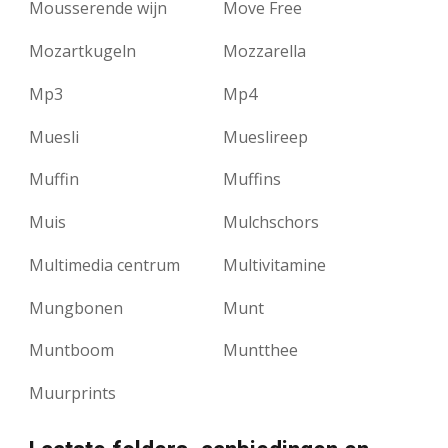
Mousserende wijn
Move Free
Mozartkugeln
Mozzarella
Mp3
Mp4
Muesli
Mueslireep
Muffin
Muffins
Muis
Mulchschors
Multimedia centrum
Multivitamine
Mungbonen
Munt
Muntboom
Muntthee
Muurprints