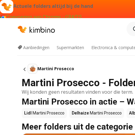
Actuele folders altijd bij de hand
Toevoegen aan Chrome - GRATIS
Aanbiedingen
Supermarkten
Electronica & comput
Martini Prosecco
Martini Prosecco - Folde
Wij konden geen resultaten vinden voor die term.
Martini Prosecco in actie – W
Lidl
Martini Prosecco
Delhaize
Martini Prosecco
Alb
Meer folders uit de categorie