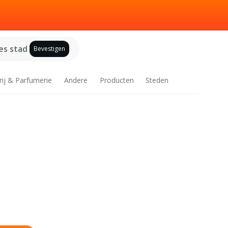
es stad
Bevestigen
rij & Parfumerie
Andere
Producten
Steden