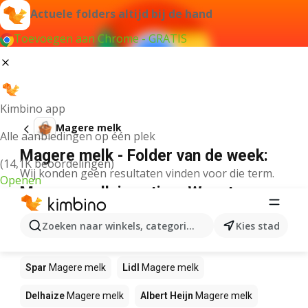
Actuele folders altijd bij de hand
Toevoegen aan Chrome - GRATIS
Kimbino app
Magere melk
Alle aanbiedingen op één plek
Magere melk - Folder van de week:
(14,1K beoordelingen)
Wij konden geen resultaten vinden voor die term.
Openen
Magere melk in actie – Waar te
koop?
Zoeken naar winkels, categorieën, producten...
Kies stad
Bon Ap
Magere melk
JUMBO
Magere melk
Spar
Magere melk
Lidl
Magere melk
Delhaize
Magere melk
Albert Heijn
Magere melk