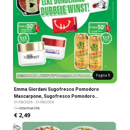
Pagina
1
Emma Giordani Sugofresco Pomodoro
Mascarpone, Sugofresco Pomodoro
01/08/2026
-
31/08/2026
Mascarpone
Intermarché
€ 2,49