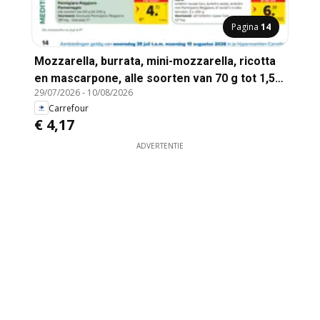
Pagina
14
Mozzarella, burrata, mini-mozzarella, ricotta
en mascarpone, alle soorten van 70 g tot 1,5
29/07/2026
-
10/08/2026
kg
Carrefour
€ 4,17
ADVERTENTIE