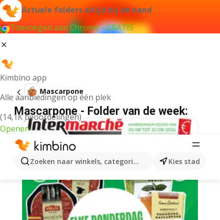
Actuele folders altijd bij de hand
Toevoegen aan Chrome - GRATIS
Kimbino app
Mascarpone
Alle aanbiedingen op één plek
Mascarpone - Folder van de week:
(14,1K beoordelingen)
Openen
Zoeken naar winkels, categorieën, producten...
Kies stad