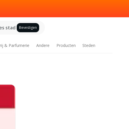
es stad
Bevestigen
rij & Parfumerie
Andere
Producten
Steden