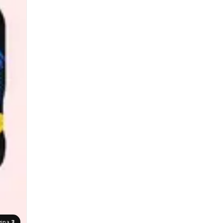
gina
3