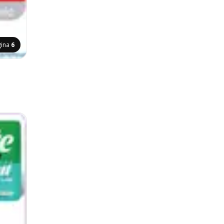
gina
6