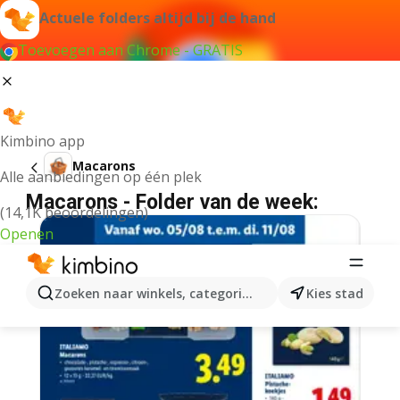
Actuele folders altijd bij de hand
Toevoegen aan Chrome - GRATIS
Kimbino app
Macarons
Alle aanbiedingen op één plek
Macarons - Folder van de week:
(14,1K beoordelingen)
Openen
Zoeken naar winkels, categorieën, producten...
Kies stad