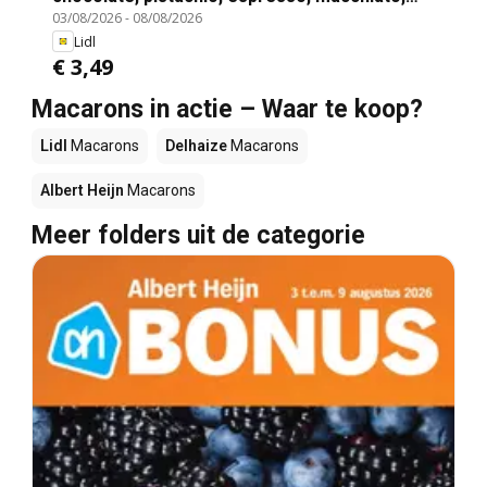
03/08/2026
-
08/08/2026
lemon, salted caramel and tiramisu filling
Lidl
€ 3,49
Macarons in actie – Waar te koop?
Lidl
Macarons
Delhaize
Macarons
Albert Heijn
Macarons
Meer folders uit de categorie