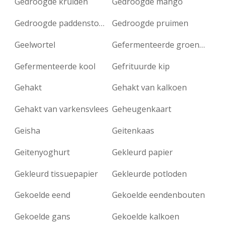
Gedroogde kruiden
Gedroogde mango
Gedroogde paddenstoelen
Gedroogde pruimen
Geelwortel
Gefermenteerde groenten
Gefermenteerde kool
Gefrituurde kip
Gehakt
Gehakt van kalkoen
Gehakt van varkensvlees
Geheugenkaart
Geisha
Geitenkaas
Geitenyoghurt
Gekleurd papier
Gekleurd tissuepapier
Gekleurde potloden
Gekoelde eend
Gekoelde eendenbouten
Gekoelde gans
Gekoelde kalkoen