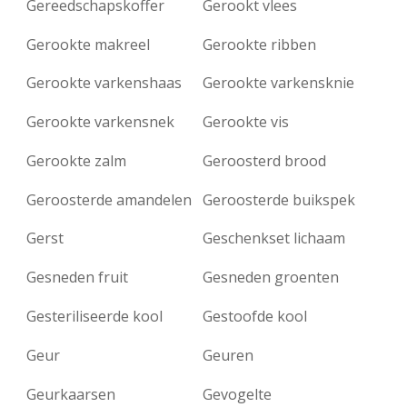
Gereedschapskoffer
Gerookt vlees
Gerookte makreel
Gerookte ribben
Gerookte varkenshaas
Gerookte varkensknie
Gerookte varkensnek
Gerookte vis
Gerookte zalm
Geroosterd brood
Geroosterde amandelen
Geroosterde buikspek
Gerst
Geschenkset lichaam
Gesneden fruit
Gesneden groenten
Gesteriliseerde kool
Gestoofde kool
Geur
Geuren
Geurkaarsen
Gevogelte