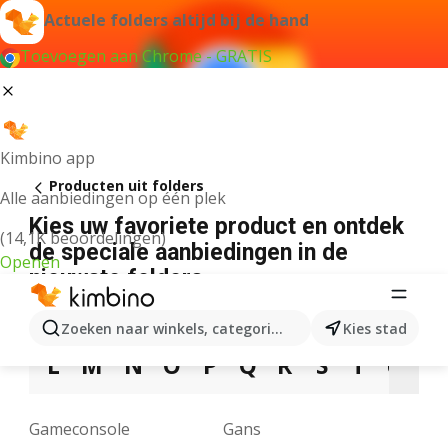
Actuele folders altijd bij de hand
Toevoegen aan Chrome - GRATIS
Kimbino app
Producten uit folders
Alle aanbiedingen op één plek
Kies uw favoriete product en ontdek
(14,1K beoordelingen)
de speciale aanbiedingen in de
Openen
nieuwste folders
3
5
7
9
A
B
C
D
E
F
G
Zoeken naar winkels, categorieën, producten...
Kies stad
L
M
N
O
P
Q
R
S
T
U
V
Gameconsole
Gans