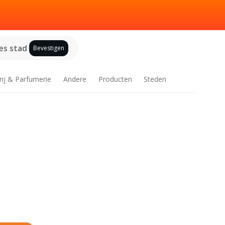
es stad
Bevestigen
rij & Parfumerie
Andere
Producten
Steden