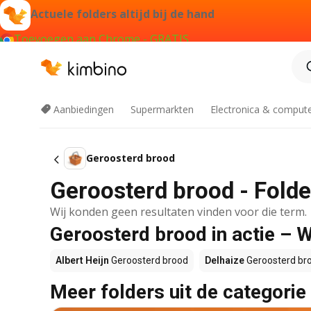
Actuele folders altijd bij de hand
Toevoegen aan Chrome - GRATIS
Aanbiedingen
Supermarkten
Electronica & comput
Geroosterd brood
Geroosterd brood - Folde
Wij konden geen resultaten vinden voor die term.
Geroosterd brood in actie – 
Albert Heijn
Geroosterd brood
Delhaize
Geroosterd br
Meer folders uit de categorie