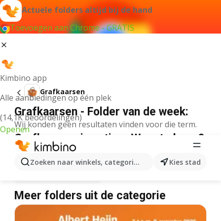
Actuele folders altijd bij de hand
Toevoegen aan Chrome - GRATIS
Kimbino app
Grafkaarsen
Alle aanbiedingen op één plek
Grafkaarsen - Folder van de week:
(14,1K beoordelingen)
Wij konden geen resultaten vinden voor die term.
Openen
Grafkaarsen in actie – Waar te koop?
Lidl
Grafkaarsen
Delhaize
Grafkaarsen
Zoeken naar winkels, categorieën, producten...
Kies stad
Albert Heijn
Grafkaarsen
Meer folders uit de categorie