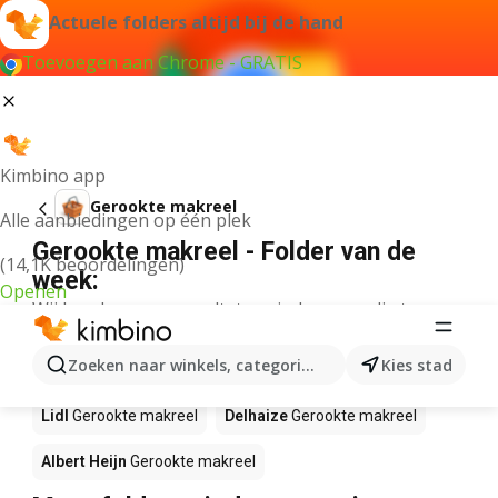
Actuele folders altijd bij de hand
Toevoegen aan Chrome - GRATIS
Kimbino app
Gerookte makreel
Alle aanbiedingen op één plek
Gerookte makreel - Folder van de
(14,1K beoordelingen)
week:
Openen
Wij konden geen resultaten vinden voor die term.
Gerookte makreel in actie – Waar te
Zoeken naar winkels, categorieën, producten...
Kies stad
koop?
Lidl
Gerookte makreel
Delhaize
Gerookte makreel
Albert Heijn
Gerookte makreel