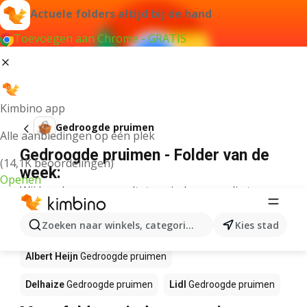
Actuele folders altijd bij de hand
Toevoegen aan Chrome - GRATIS
Kimbino app
Gedroogde pruimen
Alle aanbiedingen op één plek
Gedroogde pruimen - Folder van de
(14,1K beoordelingen)
week:
Openen
Wij konden geen resultaten vinden voor die term.
Gedroogde pruimen in actie – Waar
Zoeken naar winkels, categorieën, producten...
Kies stad
te koop?
Albert Heijn
Gedroogde pruimen
Delhaize
Gedroogde pruimen
Lidl
Gedroogde pruimen