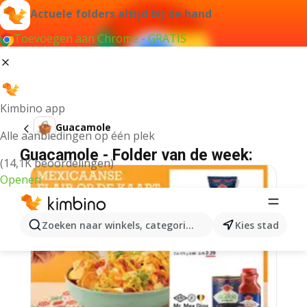
Actuele folders altijd bij de hand
Toevoegen aan Chrome - GRATIS
Kimbino app
Guacamole
Alle aanbiedingen op één plek
Guacamole - Folder van de week:
(14,1K beoordelingen)
Openen
Zoeken naar winkels, categorieën, producten...
Kies stad