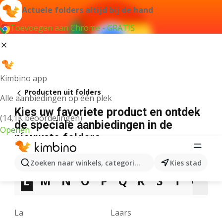
Actuele folders altijd bij de hand
Toevoegen aan Chrome - GRATIS
Kimbino app
Producten uit folders
Alle aanbiedingen op één plek
Kies uw favoriete product en ontdek
(14,1K beoordelingen)
de speciale aanbiedingen in de
Openen
nieuwste folders
3
5
7
9
A
B
C
D
E
F
G
Zoeken naar winkels, categorieën, producten...
Kies stad
L
M
N
O
P
Q
R
S
T
U
V
La
Laars