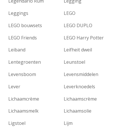
Legendario Rum
Legging
Leggings
LEGO
LEGO bouwsets
LEGO DUPLO
LEGO Friends
LEGO Harry Potter
Leiband
Leifheit dweil
Lentegroenten
Leunstoel
Levensboom
Levensmiddelen
Lever
Leverknoedels
Lichaamcrème
Lichaamscrème
Lichaamsmelk
Lichaamsolie
Ligstoel
Lijm