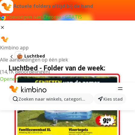
Actuele folders altijd bij de hand
Toevoegen aan Chrome - GRATIS
Kimbino app
Luchtbed
Alle aanbiedingen op één plek
Luchtbed - Folder van de week:
(14,1K beoordelingen)
Openen
Zoeken naar winkels, categorieën, producten...
Kies stad