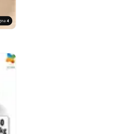
gina
4