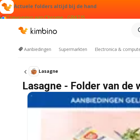
Actuele folders altijd bij de hand
Toevoegen aan Chrome - GRATIS
Aanbiedingen
Supermarkten
Electronica & comput
Lasagne
Lasagne - Folder van de 