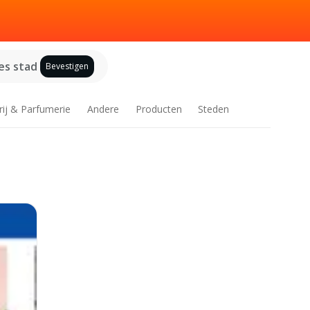
es stad
Bevestigen
rij & Parfumerie
Andere
Producten
Steden