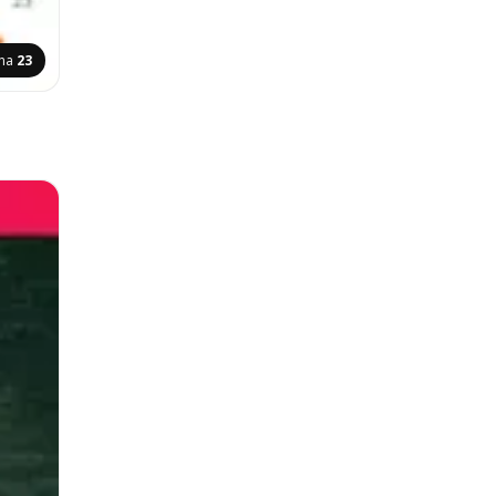
ina
23