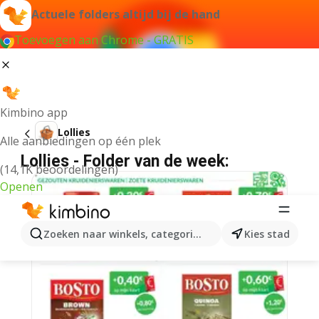
Actuele folders altijd bij de hand
Toevoegen aan Chrome - GRATIS
Kimbino app
Lollies
Alle aanbiedingen op één plek
Lollies - Folder van de week:
(14,1K beoordelingen)
Openen
Zoeken naar winkels, categorieën, producten...
Kies stad