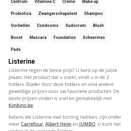
Centrum
Vitamine C
Crème
Make up
Probiotica
Zwangerschapstest
Shampoo
Oorbellen
Condooms
Sudocrem
Blush
Boost
Mascara
Foundation
Scheermes
Pads
Listerine
Listerine tegen de beste prijs? U bent op de juiste
plaats. Het product dat u zoekt, vindt u in de 3
folders. Blader door deze folders en vind andere
geweldige prijzen voor uw favoriete producten. De
beste prijzen vinden is snel en gemakkelijk met
Kimbino.be
.
Ketens die Listerine met korting hebben, zijn onder
meer
Carrefour
,
Albert Heijn
en
JUMBO
. U kunt het