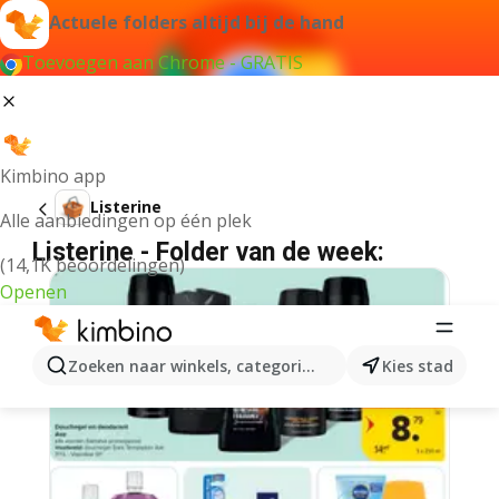
Actuele folders altijd bij de hand
Toevoegen aan Chrome - GRATIS
Kimbino app
Listerine
Alle aanbiedingen op één plek
Listerine - Folder van de week:
(14,1K beoordelingen)
Openen
Zoeken naar winkels, categorieën, producten...
Kies stad