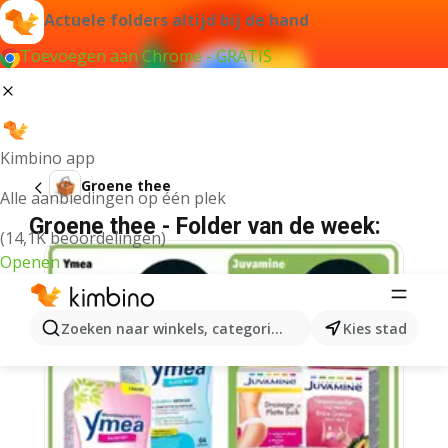
Actuele folders altijd bij de hand
Toevoegen aan Chrome - GRATIS
Kimbino app
Groene thee
Alle aanbiedingen op één plek
Groene thee - Folder van de week:
(14,1K beoordelingen)
Openen
Zoeken naar winkels, categorieën, producten...
Kies stad