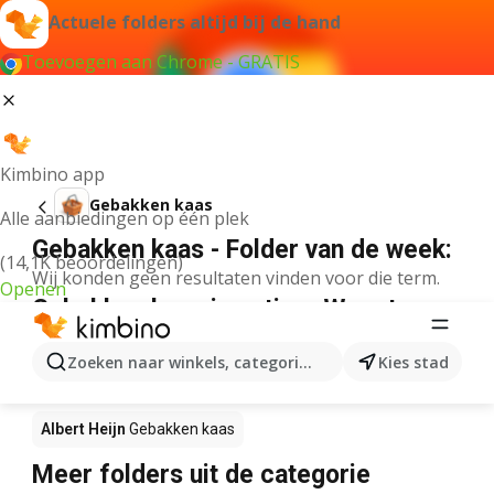
Actuele folders altijd bij de hand
Toevoegen aan Chrome - GRATIS
Kimbino app
Gebakken kaas
Alle aanbiedingen op één plek
Gebakken kaas - Folder van de week:
(14,1K beoordelingen)
Wij konden geen resultaten vinden voor die term.
Openen
Gebakken kaas in actie – Waar te
koop?
Zoeken naar winkels, categorieën, producten...
Kies stad
Lidl
Gebakken kaas
Delhaize
Gebakken kaas
Albert Heijn
Gebakken kaas
Meer folders uit de categorie