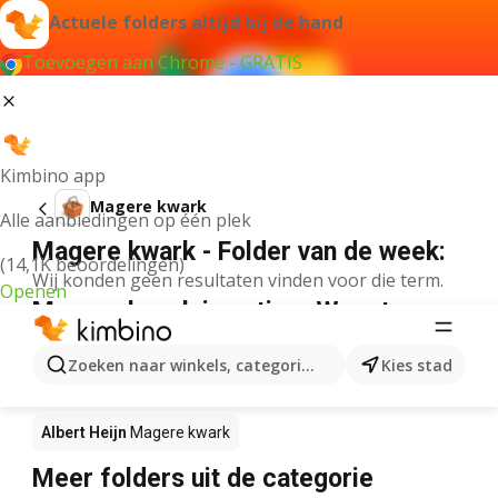
Actuele folders altijd bij de hand
Toevoegen aan Chrome - GRATIS
Kimbino app
Magere kwark
Alle aanbiedingen op één plek
Magere kwark - Folder van de week:
(14,1K beoordelingen)
Wij konden geen resultaten vinden voor die term.
Openen
Magere kwark in actie – Waar te
koop?
Zoeken naar winkels, categorieën, producten...
Kies stad
Lidl
Magere kwark
Delhaize
Magere kwark
Albert Heijn
Magere kwark
Meer folders uit de categorie