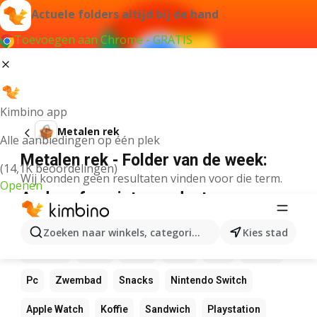
Actuele folders altijd bij de hand
Toevoegen aan Chrome - GRATIS
Kimbino app
Metalen rek
Alle aanbiedingen op één plek
Metalen rek - Folder van de week:
(14,1K beoordelingen)
Wij konden geen resultaten vinden voor die term.
Openen
Andere favoriete producten
Bol
Canvas
Rekenmachine
Pizza
Mango
Zoeken naar winkels, categorieën, producten...
Kies stad
Bakkerij
LEGO
Sushi
Bank
NOS
Iphone
Pc
Zwembad
Snacks
Nintendo Switch
Apple Watch
Koffie
Sandwich
Playstation