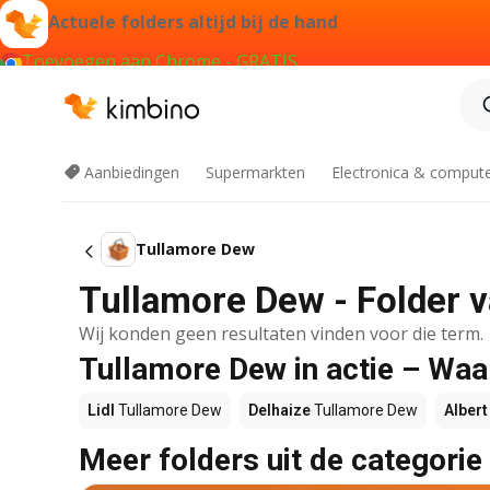
Actuele folders altijd bij de hand
Toevoegen aan Chrome - GRATIS
Aanbiedingen
Supermarkten
Electronica & comput
Tullamore Dew
Tullamore Dew - Folder 
Wij konden geen resultaten vinden voor die term.
Tullamore Dew in actie – Waa
Lidl
Tullamore Dew
Delhaize
Tullamore Dew
Albert
Meer folders uit de categorie