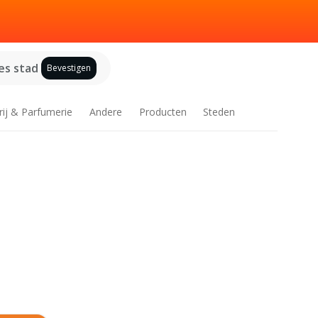
es stad
Bevestigen
rij & Parfumerie
Andere
Producten
Steden