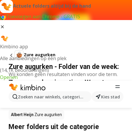
Actuele folders altijd bij de hand
Toevoegen aan Chrome - GRATIS
Kimbino app
Zure augurken
Alle aanbiedingen op één plek
Zure augurken - Folder van de week:
(14,1K beoordelingen)
Wij konden geen resultaten vinden voor die term.
Openen
Zure augurken in actie – Waar te
koop?
Zoeken naar winkels, categorieën, producten...
Kies stad
Lidl
Zure augurken
Delhaize
Zure augurken
Albert Heijn
Zure augurken
Meer folders uit de categorie