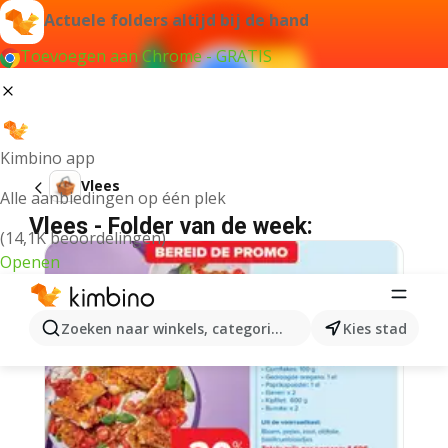
Actuele folders altijd bij de hand
Toevoegen aan Chrome - GRATIS
Kimbino app
Vlees
Alle aanbiedingen op één plek
Vlees - Folder van de week:
(14,1K beoordelingen)
Openen
Zoeken naar winkels, categorieën, producten...
Kies stad