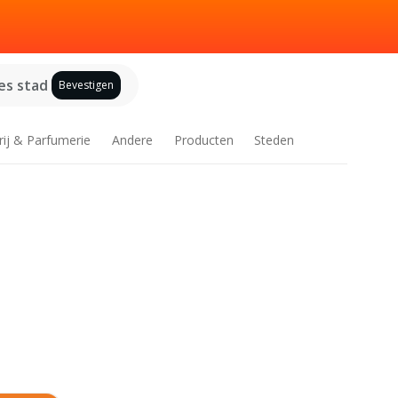
es stad
Bevestigen
rij & Parfumerie
Andere
Producten
Steden