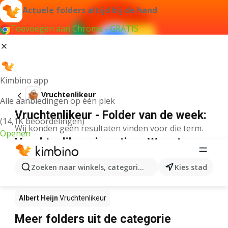
Actuele folders altijd bij de hand
Toevoegen aan Chrome - GRATIS
Kimbino app
Vruchtenlikeur
Alle aanbiedingen op één plek
Vruchtenlikeur - Folder van de week:
(14,1K beoordelingen)
Wij konden geen resultaten vinden voor die term.
Openen
Vruchtenlikeur in actie – Waar te
koop?
Zoeken naar winkels, categorieën, producten...
Kies stad
Lidl
Vruchtenlikeur
Delhaize
Vruchtenlikeur
Albert Heijn
Vruchtenlikeur
Meer folders uit de categorie