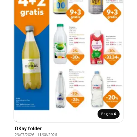
Pagina
6
OKay folder
29/07/2026
-
11/08/2026