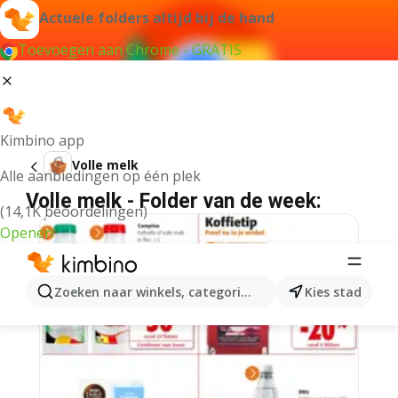
Actuele folders altijd bij de hand
Toevoegen aan Chrome - GRATIS
Kimbino app
Volle melk
Alle aanbiedingen op één plek
Volle melk - Folder van de week:
(14,1K beoordelingen)
Openen
Zoeken naar winkels, categorieën, producten...
Kies stad