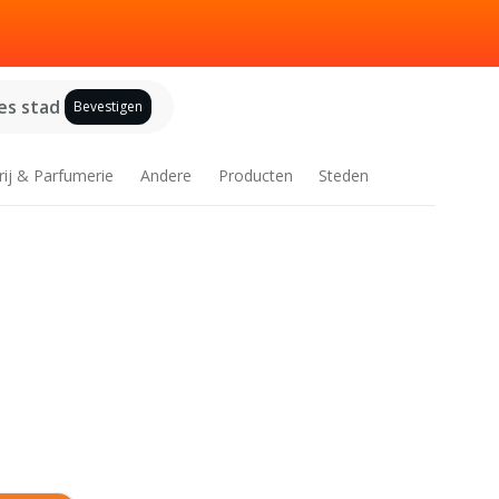
es stad
Bevestigen
rij & Parfumerie
Andere
Producten
Steden