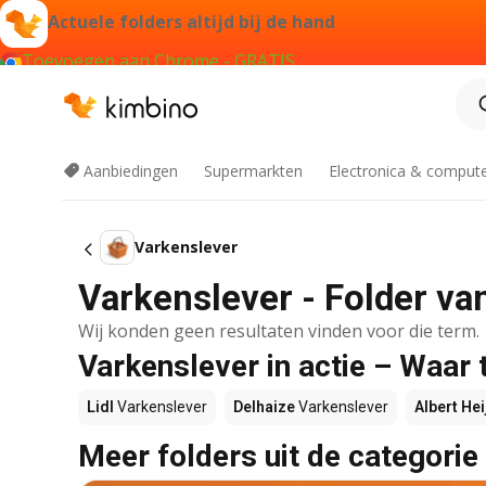
Actuele folders altijd bij de hand
Toevoegen aan Chrome - GRATIS
Aanbiedingen
Supermarkten
Electronica & comput
Varkenslever
Varkenslever - Folder va
Wij konden geen resultaten vinden voor die term.
Varkenslever in actie – Waar 
Lidl
Varkenslever
Delhaize
Varkenslever
Albert Hei
Meer folders uit de categorie