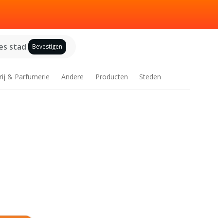
es stad
Bevestigen
rij & Parfumerie
Andere
Producten
Steden