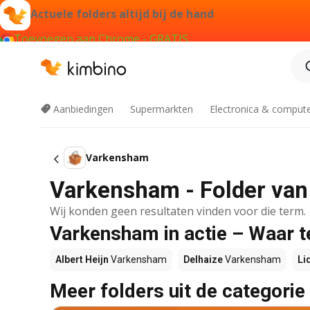
Actuele folders altijd bij de hand
Toevoegen aan Chrome - GRATIS
Aanbiedingen
Supermarkten
Electronica & comput
Varkensham
Varkensham - Folder van
Wij konden geen resultaten vinden voor die term.
Varkensham in actie – Waar t
Albert Heijn
Varkensham
Delhaize
Varkensham
Li
Meer folders uit de categorie