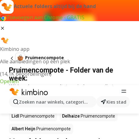
Actuele folders altijd bij de hand
Toevoegen aan Chrome - GRATIS
Kimbino app
Pruimencompote
Alle aanbiedingen op één plek
Pruimencompote - Folder van de
(14,1K beoordelingen)
week:
Openen
Wij konden geen resultaten vinden voor die term.
Pruimencompote in actie – Waar te
Zoeken naar winkels, categorieën, producten...
Kies stad
koop?
Lidl
Pruimencompote
Delhaize
Pruimencompote
Albert Heijn
Pruimencompote