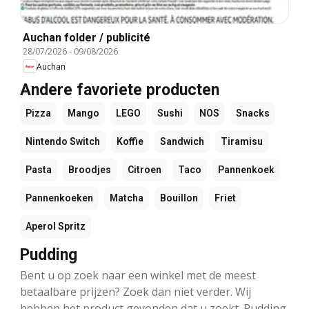
Auchan folder / publicité
28/07/2026
-
09/08/2026
Auchan
Andere favoriete producten
Pizza
Mango
LEGO
Sushi
NOS
Snacks
Nintendo Switch
Koffie
Sandwich
Tiramisu
Pasta
Broodjes
Citroen
Taco
Pannenkoek
Pannenkoeken
Matcha
Bouillon
Friet
Aperol Spritz
Pudding
Bent u op zoek naar een winkel met de meest
betaalbare prijzen? Zoek dan niet verder. Wij
hebben het product gevonden dat u zoekt. Pudding