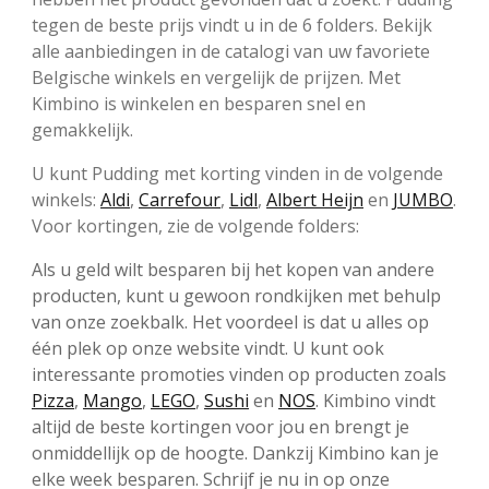
tegen de beste prijs vindt u in de 6 folders. Bekijk
alle aanbiedingen in de catalogi van uw favoriete
Belgische winkels en vergelijk de prijzen. Met
Kimbino is winkelen en besparen snel en
gemakkelijk.
U kunt Pudding met korting vinden in de volgende
winkels:
Aldi
,
Carrefour
,
Lidl
,
Albert Heijn
en
JUMBO
.
Voor kortingen, zie de volgende folders:
Als u geld wilt besparen bij het kopen van andere
producten, kunt u gewoon rondkijken met behulp
van onze zoekbalk. Het voordeel is dat u alles op
één plek op onze website vindt. U kunt ook
interessante promoties vinden op producten zoals
Pizza
,
Mango
,
LEGO
,
Sushi
en
NOS
. Kimbino vindt
altijd de beste kortingen voor jou en brengt je
onmiddellijk op de hoogte. Dankzij Kimbino kan je
elke week besparen. Schrijf je nu in op onze