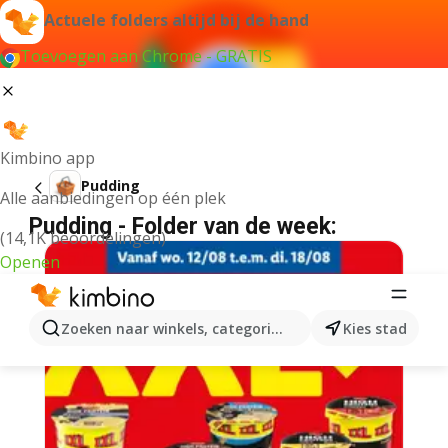
Actuele folders altijd bij de hand
Toevoegen aan Chrome - GRATIS
Kimbino app
Pudding
Alle aanbiedingen op één plek
Pudding - Folder van de week:
(14,1K beoordelingen)
Openen
Zoeken naar winkels, categorieën, producten...
Kies stad