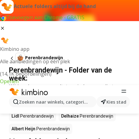
Actuele folders altijd bij de hand
Toevoegen aan Chrome - GRATIS
Kimbino app
Perenbrandewijn
Alle aanbiedingen op één plek
Perenbrandewijn - Folder van de
(14,1K beoordelingen)
week:
Openen
Wij konden geen resultaten vinden voor die term.
Perenbrandewijn in actie – Waar te
Zoeken naar winkels, categorieën, producten...
Kies stad
koop?
Lidl
Perenbrandewijn
Delhaize
Perenbrandewijn
Albert Heijn
Perenbrandewijn