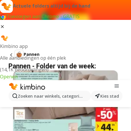
Actuele folders altijd bij de hand
Toevoegen aan Chrome - GRATIS
Kimbino app
Pannen
Alle aanbiedingen op één plek
Pannen - Folder van de week:
(14,1K beoordelingen)
Openen
Zoeken naar winkels, categorieën, producten...
Kies stad