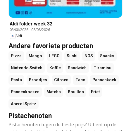
Aldi folder week 32
03/08/2026
-
08/08/2026
Aldi
Andere favoriete producten
Pizza
Mango
LEGO
Sushi
NOS
Snacks
Nintendo Switch
Koffie
Sandwich
Tiramisu
Pasta
Broodjes
Citroen
Taco
Pannenkoek
Pannenkoeken
Matcha
Bouillon
Friet
Aperol Spritz
Pistachenoten
Pistachenoten tegen de beste prijs? U bent op de