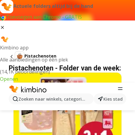
Actuele folders altijd bij de hand
Toevoegen aan Chrome - GRATIS
Kimbino app
Pistachenoten
Alle aanbiedingen op één plek
Pistachenoten - Folder van de week:
(14,1K beoordelingen)
Openen
Zoeken naar winkels, categorieën, producten...
Kies stad