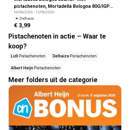
pistachenoten, Mortadella Bologna 80G/IGP
06/08/2026
-
12/08/2026
met pistachenoten
Delhaize
€ 3,99
Pistachenoten in actie – Waar te
koop?
Lidl
Pistachenoten
Delhaize
Pistachenoten
Albert Heijn
Pistachenoten
Meer folders uit de categorie