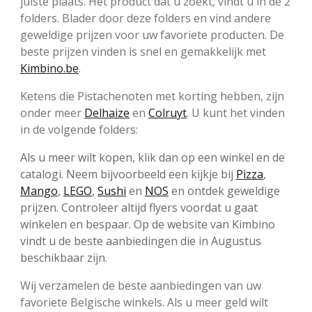
juiste plaats. Het product dat u zoekt, vindt u in de 2
folders. Blader door deze folders en vind andere
geweldige prijzen voor uw favoriete producten. De
beste prijzen vinden is snel en gemakkelijk met
Kimbino.be
.
Ketens die Pistachenoten met korting hebben, zijn
onder meer
Delhaize
en
Colruyt
. U kunt het vinden
in de volgende folders:
Als u meer wilt kopen, klik dan op een winkel en de
catalogi. Neem bijvoorbeeld een kijkje bij
Pizza
,
Mango
,
LEGO
,
Sushi
en
NOS
en ontdek geweldige
prijzen. Controleer altijd flyers voordat u gaat
winkelen en bespaar. Op de website van Kimbino
vindt u de beste aanbiedingen die in Augustus
beschikbaar zijn.
Wij verzamelen de beste aanbiedingen van uw
favoriete Belgische winkels. Als u meer geld wilt