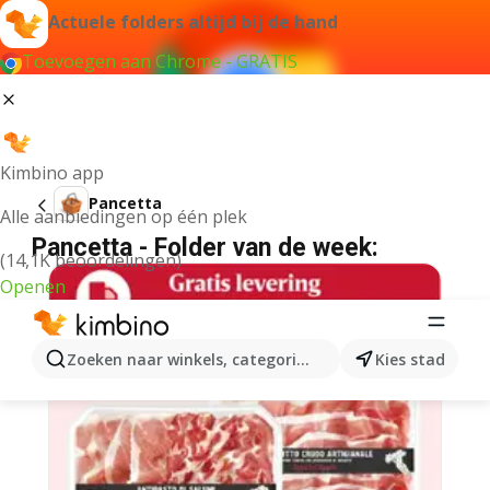
Actuele folders altijd bij de hand
Toevoegen aan Chrome - GRATIS
Kimbino app
Pancetta
Alle aanbiedingen op één plek
Pancetta - Folder van de week:
(14,1K beoordelingen)
Openen
Zoeken naar winkels, categorieën, producten...
Kies stad