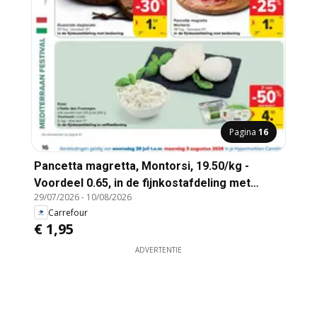
Pagina
16
Pancetta magretta, Montorsi, 19.50/kg -
Voordeel 0.65, in de fijnkostafdeling met
29/07/2026
-
10/08/2026
bediening
Carrefour
€ 1,95
ADVERTENTIE