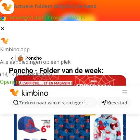
Actuele folders altijd bij de hand
Toevoegen aan Chrome - GRATIS
Kimbino app
Poncho
Alle aanbiedingen op één plek
Poncho - Folder van de week:
(14,1K beoordelingen)
Openen
Zoeken naar winkels, categorieën, producten...
Kies stad