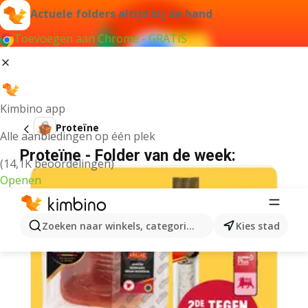
Actuele folders altijd bij de hand
Toevoegen aan Chrome - GRATIS
Kimbino app
Proteïne
Alle aanbiedingen op één plek
Proteïne - Folder van de week:
(14,1K beoordelingen)
Openen
Zoeken naar winkels, categorieën, producten...
Kies stad