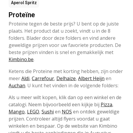
Aperol Spritz
Proteïne
Proteïne tegen de beste prijs? U bent op de juiste
plaats. Het product dat u zoekt, vindt u in de 8
folders. Blader door deze folders en vind andere
geweldige prijzen voor uw favoriete producten. De
beste prijzen vinden is snel en gemakkelijk met
Kimbino.be
.
Ketens die Proteïne met korting hebben, zijn onder
meer
Aldi
,
Carrefour
,
Delhaize
,
Albert Heijn
en
Auchan
. U kunt het vinden in de volgende folders:
Als u meer wilt kopen, klik dan op een winkel en de
catalogi. Neem bijvoorbeeld een kijkje bij
Pizza
,
Mango
,
LEGO
,
Sushi
en
NOS
en ontdek geweldige
prijzen. Controleer altijd flyers voordat u gaat
winkelen en bespaar. Op de website van Kimbino