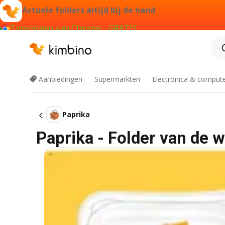
Actuele folders altijd bij de hand
Toevoegen aan Chrome - GRATIS
Aanbiedingen
Supermarkten
Electronica & comput
Paprika
Paprika - Folder van de 