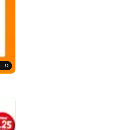
ina
32