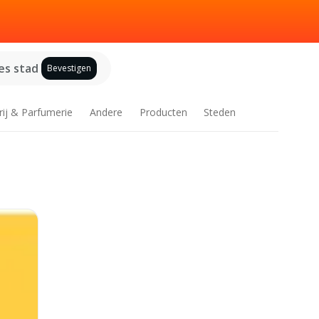
es stad
Bevestigen
rij & Parfumerie
Andere
Producten
Steden