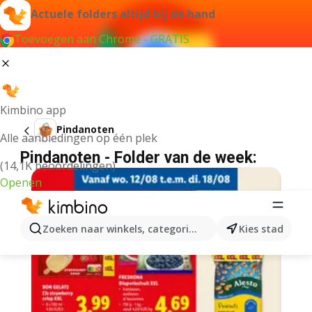
Actuele folders altijd bij de hand
Toevoegen aan Chrome - GRATIS
Kimbino app
Pindanoten
Alle aanbiedingen op één plek
Pindanoten - Folder van de week:
(14,1K beoordelingen)
Openen
Zoeken naar winkels, categorieën, producten...
Kies stad