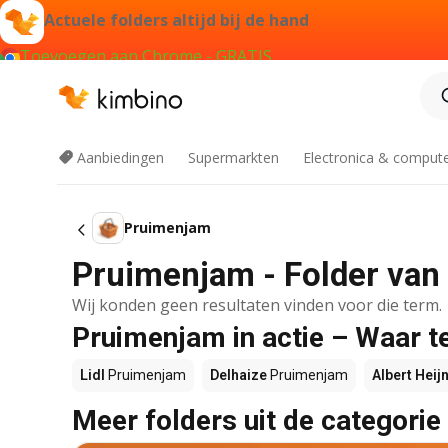
Actuele folders altijd bij de hand
Toevoegen aan Chrome - GRATIS
Aanbiedingen
Supermarkten
Electronica & comput
Pruimenjam
Pruimenjam - Folder van
Wij konden geen resultaten vinden voor die term.
Pruimenjam in actie – Waar t
Lidl
Pruimenjam
Delhaize
Pruimenjam
Albert Heij
Meer folders uit de categorie