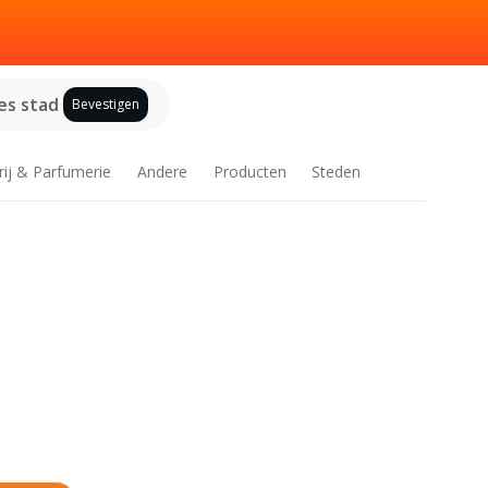
es stad
Bevestigen
rij & Parfumerie
Andere
Producten
Steden