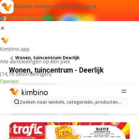
Actuele folders altijd bij de hand
Toevoegen aan Chrome - GRATIS
Kimbino app
Wonen, tuincentrum Deerlijk
Alle aanbiedingen op één plek
Wonen, tuincentrum - Deerlijk
(14,1K beoordelingen)
Openen
Zoeken naar winkels, categorieën, producten...
Aveve
Aanbiedingen